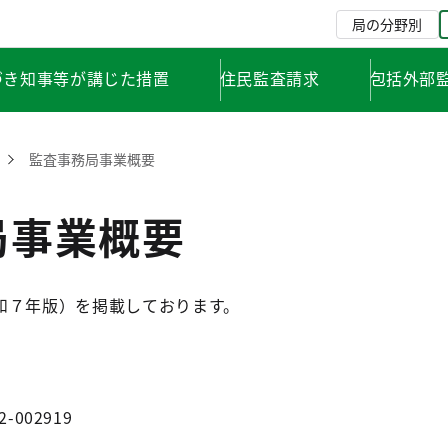
局の分野別
づき知事等が講じた措置
住民監査請求
包括外部
監査事務局事業概要
局事業概要
和７年版）を掲載しております。
2-002919