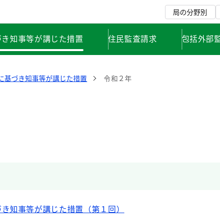
局の分野別
づき知事等が講じた措置
住民監査請求
包括外部
に基づき知事等が講じた措置
令和２年
づき知事等が講じた措置（第１回）