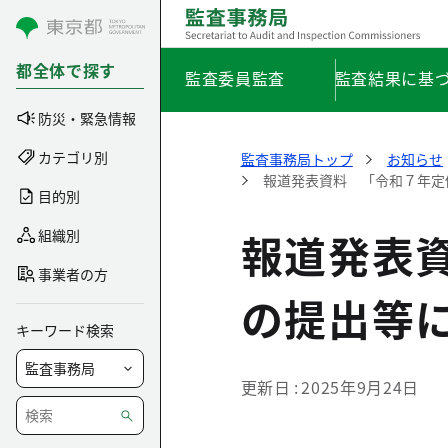
コンテンツにスキップ
都全体で探す
監査委員監査
監査結果に基
防災・緊急情報
カテゴリ別
監査事務局トップ
お知らせ
報道発表資料 「令和７年定例
目的別
報道発表
組織別
事業者の方
の提出等に
キーワード検索
更新日
2025年9月24日