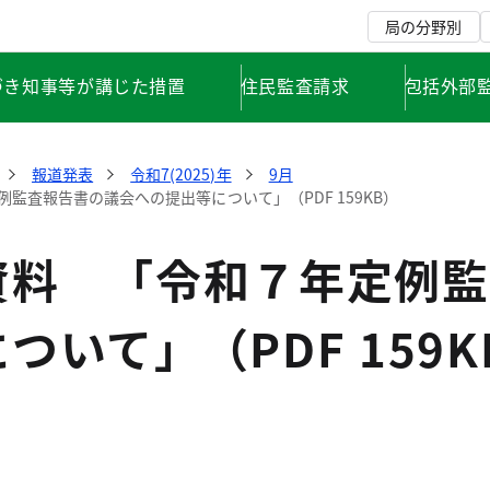
局の分野別
づき知事等が講じた措置
住民監査請求
包括外部
報道発表
令和7(2025)年
9月
監査報告書の議会への提出等について」（PDF 159KB）
資料 「令和７年定例監
ついて」（PDF 159K