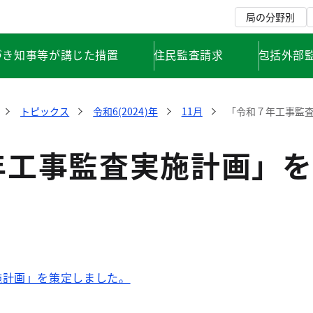
局の分野別
づき知事等が講じた措置
住民監査請求
包括外部
トピックス
令和6(2024)年
11月
「令和７年工事監
年工事監査実施計画」を
施計画」を策定しました。