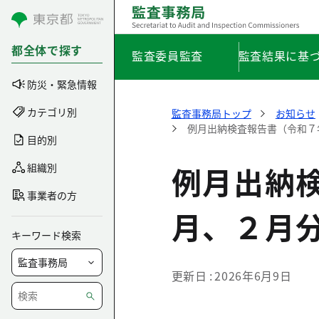
コンテンツにスキップ
都全体で探す
監査委員監査
監査結果に基
防災・緊急情報
カテゴリ別
監査事務局トップ
お知らせ
例月出納検査報告書（令和７
目的別
例月出納
組織別
事業者の方
月、２月
キーワード検索
更新日
2026年6月9日