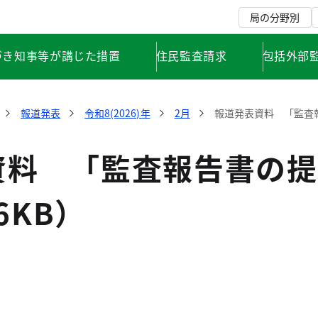
局の分野別
づき知事等が講じた措置
住民監査請求
包括外部
報道発表
令和8(2026)年
2月
報道発表資料 「監査報
資料 「監査報告書の提
46KB）