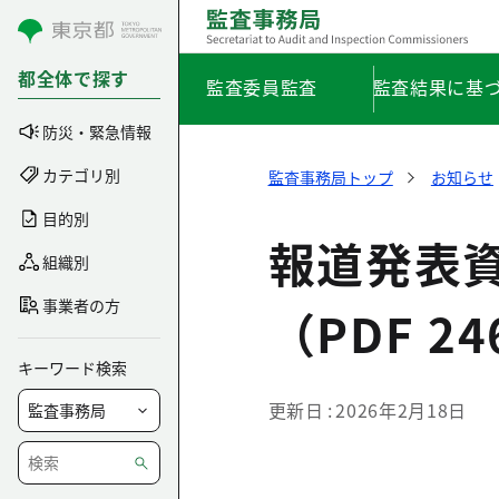
コンテンツにスキップ
都全体で探す
監査委員監査
監査結果に基
防災・緊急情報
カテゴリ別
監査事務局トップ
お知らせ
目的別
報道発表
組織別
事業者の方
（PDF 2
キーワード検索
更新日
2026年2月18日