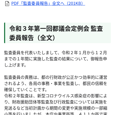
PDF「監査委員報告」全文へ（201KB）
令和３年第一回都議会定例会 監査
委員報告（全文）
監査委員を代表いたしまして、令和２年１月から１２月
までの１年間に実施した監査の結果について、御報告申
し上げます。
監査委員の責務は、都の行財政が公正かつ効率的に運営
されるよう、各局の事務・事業を監査し、都民の信頼を
確保していくことです。
令和２年監査は、新型コロナウイルス感染症の影響によ
り、財政援助団体等監査及び行政監査については実施を
見送るなど当初計画から期間の変更や実施規模の一部縮
小等を行いましたが、本庁や事業所等、４１１か所で実