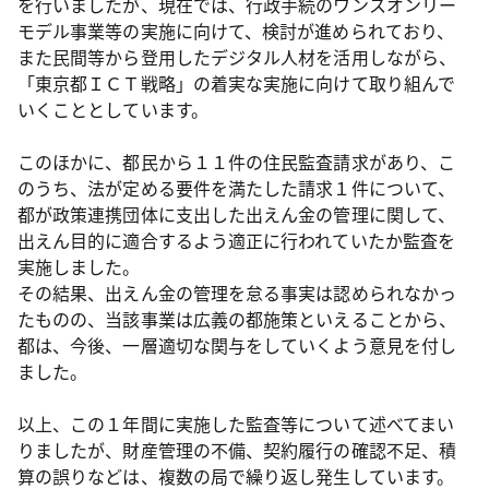
を行いましたが、現在では、行政手続のワンスオンリー
モデル事業等の実施に向けて、検討が進められており、
また民間等から登用したデジタル人材を活用しながら、
「東京都ＩＣＴ戦略」の着実な実施に向けて取り組んで
いくこととしています。
このほかに、都民から１１件の住民監査請求があり、こ
のうち、法が定める要件を満たした請求１件について、
都が政策連携団体に支出した出えん金の管理に関して、
出えん目的に適合するよう適正に行われていたか監査を
実施しました。
その結果、出えん金の管理を怠る事実は認められなかっ
たものの、当該事業は広義の都施策といえることから、
都は、今後、一層適切な関与をしていくよう意見を付し
ました。
以上、この１年間に実施した監査等について述べてまい
りましたが、財産管理の不備、契約履行の確認不足、積
算の誤りなどは、複数の局で繰り返し発生しています。