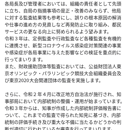
各局長及び管理者においては、組織の責任者として先頭
に立ち、自局の指摘事項の是正・改善のみならず、他局
に対する監査結果等も参考にし、誤りの根本原因の解消
や仕事の進め方の見直しなど再発防止に取り組み、都民
サービスの更なる向上に努められるよう望みます。
令和３年は、定例監査や行政監査など各種監査を有機的
に連携させ、新型コロナウイルス感染症対策関連の事業
や感染症が各局事業に与えた影響などの検証を重点的に
行ってまいります。
また、財政援助団体等監査においては、公益財団法人東
京オリンピック・パラリンピック競技大会組織委員会及
び東京2020大会関連団体の監査を実施します。
さらに、令和２年４月に改正地方自治法が施行され、知
事部局において内部統制の整備・運用が始まっています。
令和３年からは、知事が作成した内部統制評価報告書に
ついて、これまでの監査で得られた知見に基づき、内部
統制の評価手続き及び重大な不備に当たるかどうかの判
断が適切に行われているか審査を行ってまいります。