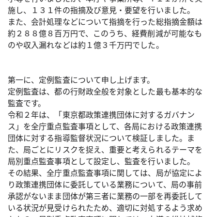
施し、１３１件の指摘及び意見・要望を行いました。
また、会計処理などについて指摘を行った総指摘金額は
約２８８億８百万円で、このうち、経費削減が可能なも
のや収入漏れなどは約１億３千万円でした。
第一に、定例監査について申し上げます。
定例監査は、都の行財政全般を対象とした最も基本的な
監査です。
令和２年は、「東京都政策連携団体に対するガバナン
ス」を全庁重点監査事項として、各局における政策連携
団体に対する指導監督状況について検証しました。ま
た、局ごとにリスクを捉え、重要と考えられるテーマを
局別重点監査事項として設定し、監査を行いました。
その結果、全庁重点監査事項に関しては、局が協定によ
り政策連携団体に委託している業務について、局の事前
承認がないまま団体が第三者に業務の一部を再委託して
いる状況が見受けられたため、適切に対処するよう求め