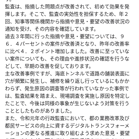
監査は、指摘した問題点が改善されて、初めて効果を発
揮します。そこで、監査の実効性を担保するため、年２
回、知事等関係機関から指摘や意見・要望の改善状況の
通知を受け、その内容を確認しています。
過去３年間に行った指摘や意見・要望については、９
６．４パーセントの案件が改善済となり、昨年の改善率
に比べ４．２ポイント増加しました。改善に至っていな
い案件についても、その理由や進捗状況の確認を行うな
どして、早期の改善を促しております。
主な改善事例ですが、海底トンネルで道路の舗装表面に
穴が頻繁に発生し、補修を繰り返し行っているにもかか
わらず、発生原因の調査等が行われていなかった事例で
は、監査結果を踏まえ、現場調査を実施し原因を特定し
たことで、今後は同様の事象が生じないよう対策を行う
こととしたものがありました。
また、令和元年の行政監査において、都の業務改革及び
都民サービスの向上に資するデジタルトランスフォーメ
ーションの更なる推進に取り組むよう求めた意見・要望