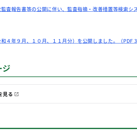
政監査報告書等の公開に伴い、監査指摘・改善措置等検索シ
和４年９月、１０月、１１月分）を公開しました。（PDF 37
ージ
を見る