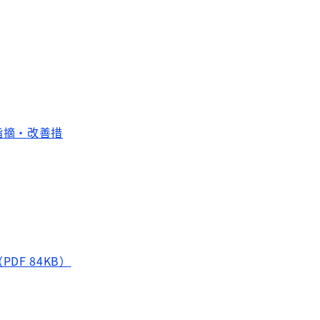
指摘・改善措
F 84KB）