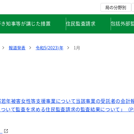
局の分野別
づき知事等が講じた措置
住民監査請求
包括外部
報道発表
令和5(2023)年
1月
都若年被害女性等支援事業について当該事業の受託者の会計
ついて監査を求める住民監査請求の監査結果について」（PDF 
）