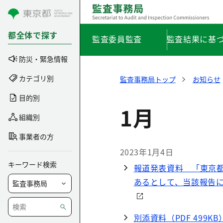
コンテンツにスキップ
都全体で探す
監査委員監査
監査結果に基
防災・緊急情報
カテゴリ別
監査事務局トップ
お知らせ
目的別
1月
組織別
事業者の方
2023年1月4日
キーワード検索
報道発表資料 「東京
あるとして、当該報告に
別添資料（PDF 499KB