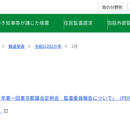
局の分野別
づき知事等が講じた措置
住民監査請求
包括外部
報道発表
令和5(2023)年
2月
年第一回東京都議会定例会 監査委員報告について」（PDF 
）