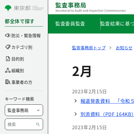
コンテンツにスキップ
都全体で探す
監査委員監査
監査結果に基
防災・緊急情報
カテゴリ別
監査事務局トップ
お知らせ
目的別
2月
組織別
事業者の方
2023年2月15日
キーワード検索
報道発表資料 「令和５
別添資料（PDF 164KB
2023年2月15日