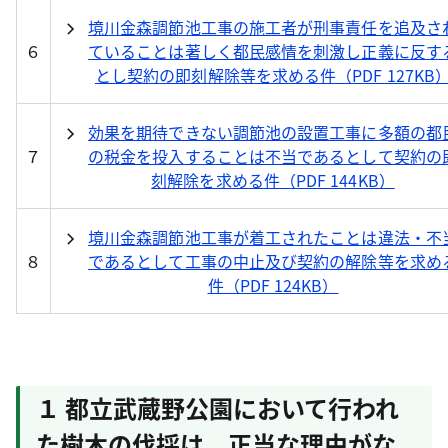
境川金森調節池工事の施工者が刑事責任を追及さ
６
ていることは著しく都民感情を刺激し正義に反す
とし契約の即刻解除等を求める件（PDF 127KB
効果を期待できない調節池の設置工事に多額の都
７
の税金を投入することは不当であるとして契約の
刻解除を求める件（PDF 144KB）
境川金森調節池工事が着工されたことは違法・不
８
であるとして工事の中止及び契約の解除等を求め
件（PDF 124KB）
１ 都立武蔵野公園において行われ
た樹木の伐採は、正当な理由がな