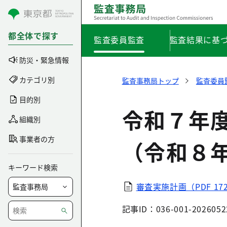
コンテンツにスキップ
都全体で探す
監査委員監査
監査結果に基
防災・緊急情報
カテゴリ別
監査事務局トップ
監査委員
目的別
令和７年
組織別
事業者の方
（令和８
キーワード検索
審査実施計画（PDF 17
記事ID：036-001-2026052