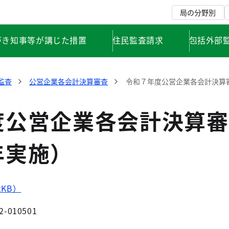
局の分野別
づき知事等が講じた措置
住民監査請求
包括外部
監査
公営企業各会計決算審査
令和７年度公営企業各会計決算
度公営企業各会計決算審
年実施）
2KB）
2-010501