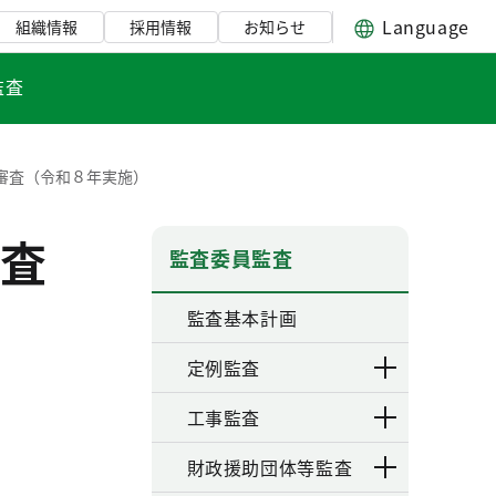
Language
組織情報
採用情報
お知らせ
監査
審査（令和８年実施）
査
監査委員監査
監査基本計画
定例監査
工事監査
財政援助団体等監査