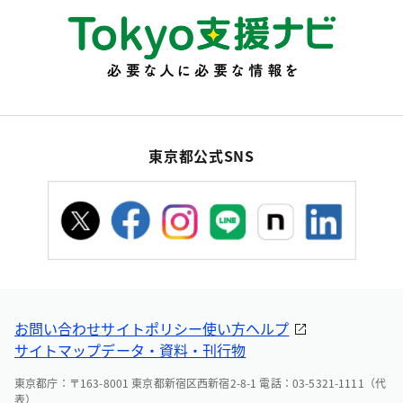
東京都公式SNS
お問い合わせ
サイトポリシー
使い方ヘルプ
サイトマップ
データ・資料・刊行物
東京都庁：〒163-8001 東京都新宿区西新宿2-8-1 電話：03-5321-1111（代
表）