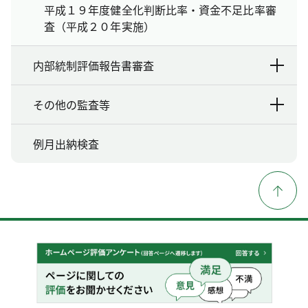
平成１９年度健全化判断比率・資金不足比率審
査（平成２０年実施）
内部統制評価報告書審査
その他の監査等
例月出納検査