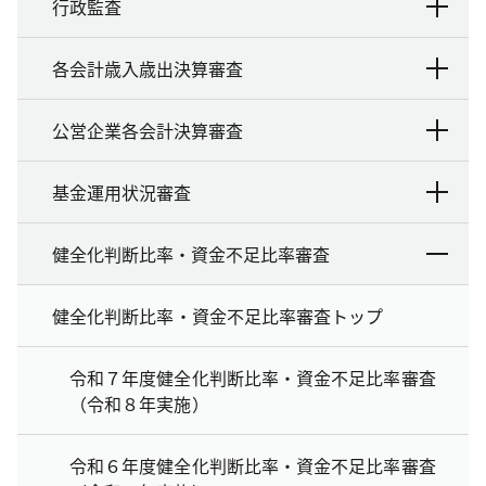
行政監査
各会計歳入歳出決算審査
公営企業各会計決算審査
基金運用状況審査
健全化判断比率・資金不足比率審査
健全化判断比率・資金不足比率審査トップ
令和７年度健全化判断比率・資金不足比率審査
（令和８年実施）
令和６年度健全化判断比率・資金不足比率審査