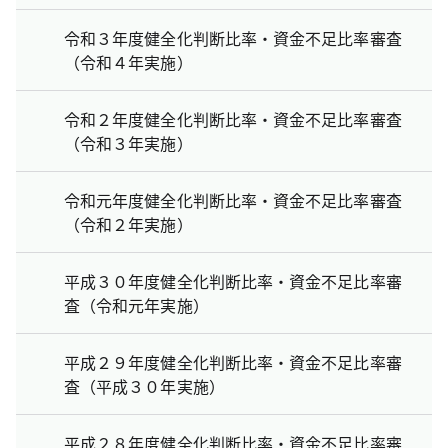
令和３年度健全化判断比率・資金不足比率審査
（令和４年実施）
令和２年度健全化判断比率・資金不足比率審査
（令和３年実施）
令和元年度健全化判断比率・資金不足比率審査
（令和２年実施）
平成３０年度健全化判断比率・資金不足比率審
査（令和元年実施）
平成２９年度健全化判断比率・資金不足比率審
査（平成３０年実施）
平成２８年度健全化判断比率・資金不足比率審