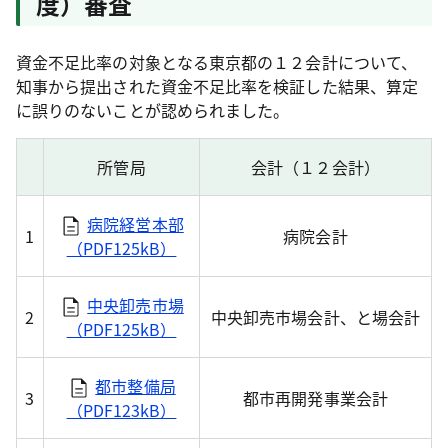
度）審査
資金不足比率の対象となる東京都の１２会計について、
知事から提出された資金不足比率を検証した結果、算定
に誤りのないことが認められました。
所管局
会計（１２会計）
病院経営本部
1
病院会計
（PDF125kB）
中央卸売市場
2
中央卸売市場会計、と場会計
（PDF125kB）
都市整備局
3
都市再開発事業会計
（PDF123kB）