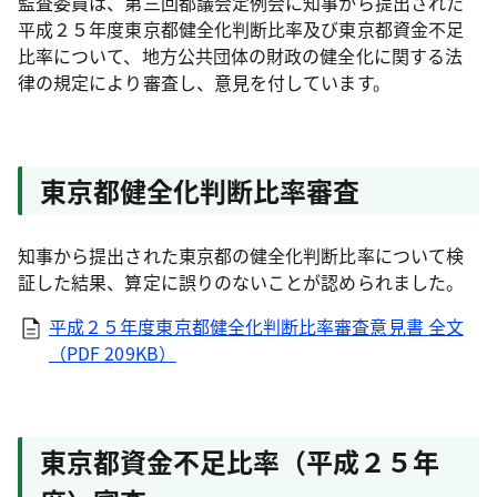
監査委員は、第三回都議会定例会に知事から提出された
平成２５年度東京都健全化判断比率及び東京都資金不足
比率について、地方公共団体の財政の健全化に関する法
律の規定により審査し、意見を付しています。
東京都健全化判断比率審査
知事から提出された東京都の健全化判断比率について検
証した結果、算定に誤りのないことが認められました。
平成２５年度東京都健全化判断比率審査意見書 全文
（PDF 209KB）
東京都資金不足比率（平成２５年